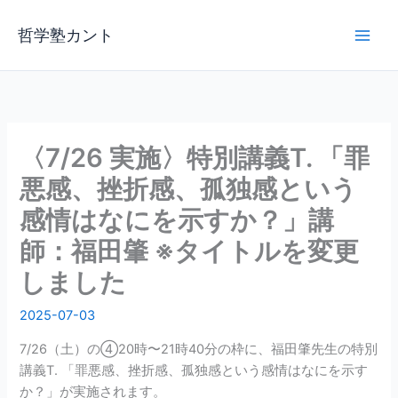
内
容
哲学塾カント
を
ス
キ
ッ
プ
〈7/26 実施〉特別講義T. 「罪
悪感、挫折感、孤独感という
感情はなにを示すか？」講
師：福田肇 ※タイトルを変更
しました
2025-07-03
7/26（土）の④20時〜21時40分の枠に、福田肇先生の特別
講義T. 「罪悪感、挫折感、孤独感という感情はなにを示す
か？」が実施されます。