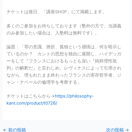
チケットは後日、「講座SHOP」にて掲載します。
多くのご参加をお待ちしております（塾外の方で、当講義
のみ参加したい場合は、入塾料は無料です）。
論題：「罪の意識、挫折、孤独という感情は、何を暗示し
ているのか？ カントの思想を独自に展開し、ハイデッガ
ーをして『フランスにおけるもっとも深い『純粋理性批
判』の解釈だ』と言わしめ、レヴィナスによって引用され
ながら、埋もれたまま終わったフランスの実存哲学者、ジ
ャン・ナベールの倫理学を考察する」
チケットはこちらから→
https://philosophy-
kant.com/product/t0726/
←
前の投稿
次の投稿
→