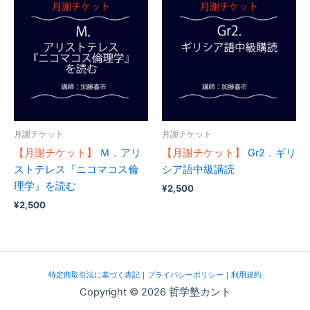
月謝チケット
月謝チケット
【月謝チケット】
Ｍ．アリ
【月謝チケット】
Gr2．ギリ
ストテレス『ニコマコス倫
シア語中級講読
理学』を読む
¥
2,500
¥
2,500
特定商取引法に基づく表記
｜
プライバシーポリシー
｜
利用規約
Copyright © 2026 哲学塾カント