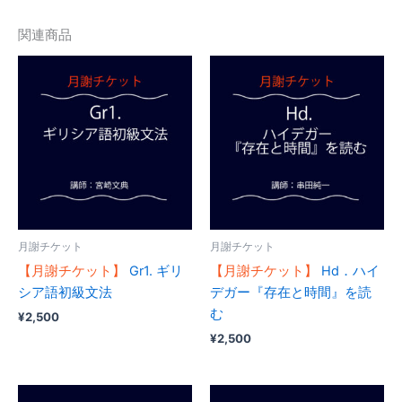
関連商品
月謝チケット
月謝チケット
【月謝チケット】
Gr1. ギリ
【月謝チケット】
Hd．ハイ
シア語初級文法
デガー『存在と時間』を読
む
¥
2,500
¥
2,500