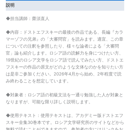
ロ
説明
シ
ア
◆担当講師：齋須直人
語
講
◆内容：ドストエフスキーの最後の作品である、長編『カラ
読：
マーゾフの兄弟』の「大審問官」を読みます。適宜、この章
ド
についての注釈を参照したり、様々な論者による「大審問
ス
官」論も紹介します。ロシア語の読解力を身につけたい方、
ト
19世紀のロシア文学をロシア語で読んでみたい方、ドストエ
エ
フスキーの作品の原文がどのような文体なのかを知りたい方
フ
は是非ご参加ください。2026年4月から始め、2年程度で読
ス
み終わることを想定しています。
キ
ー
◆対象者：ロシア語の初級文法を一通り勉強した人が対象と
『カ
なりますが、可能な限り詳しく説明します。
ラ
◆使用テキスト：使用テキストは、アカデミー版ドストエフ
マ
スキー全集30巻本です。ロシア文学研究所のサイトなどから
ー
無料で読むことができますので、参加者の方にはリンクをお
ゾ