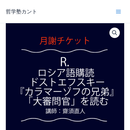
内
容
哲学塾カント
を
ス
キ
ッ
プ