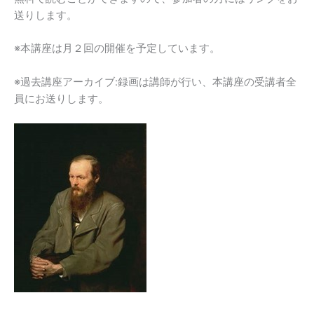
送りします。
フ
の
※本講座は月２回の開催を予定しています。
兄
弟』
※過去講座アーカイブ:録画は講師が行い、本講座の受講者全
「大
員にお送りします。
審
問
官」
を
読
む
個