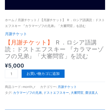
ホーム
/
月謝チケット
/ 【月謝チケット】 Ｒ．ロシア語講読：ドスト
エフスキー 『カラマーゾフの兄弟』「大審問官」を読む
月謝チケット
【月謝チケット】
Ｒ．ロシア語講
読：ドストエフスキー 『カラマーゾ
フの兄弟』「大審問官」を読む
¥
5,000
【月
お買い物カゴに追加
謝
チ
商品コード:
month_r
カテゴリー:
月謝チケット
ケ
タグ:
カラマーゾフの兄弟
,
ドストエフスキー
,
大審問官
,
齋須直人
ッ
ト】
Ｒ．