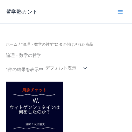
内
容
哲学塾カント
を
ス
キ
ッ
ホーム
/ “論理・数学の哲学”にタグ付けされた商品
プ
論理・数学の哲学
1件の結果を表示中