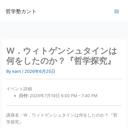
内
容
哲学塾カント
を
ス
キ
ッ
プ
W．ウィトゲンシュタインは
何をしたのか？『哲学探究』
By
kant
/
2026年6月25日
イベント詳細
日付:
2026年7月19日 6:00 PM
–
7:40 PM
講座名：W．ウィトゲンシュタインは何をしたのか？『哲
学探究』