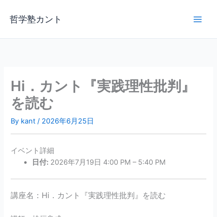
内
容
哲学塾カント
を
ス
キ
ッ
プ
Hi．カント『実践理性批判』
を読む
By
kant
/
2026年6月25日
イベント詳細
日付:
2026年7月19日 4:00 PM
–
5:40 PM
講座名：Hi
．カント『実践理性批判』を読む