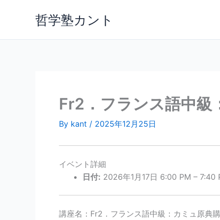
内
哲学塾カント
容
を
ス
キ
ッ
プ
Fr2．フランス語中
By
kant
/
2025年12月25日
イベント詳細
日付:
2026年1月17日 6:00 PM
–
7:40
講座名：Fr2．フランス語中級：カミュ原典