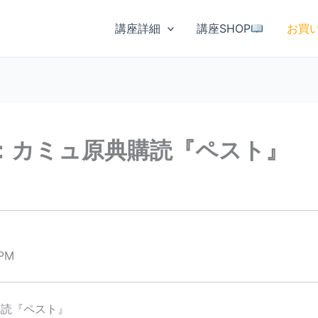
講座詳細
講座SHOP
お買
級：カミュ原典購読『ペスト』
 PM
購読『ペスト』