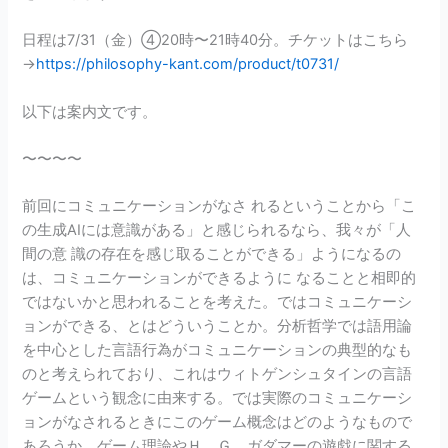
日程は7/31（金）④20時〜21時40分。チケットはこちら
→
https://philosophy-kant.com/product/t0731/
以下は案内文です。
〜〜〜〜
前回にコミュニケーションがなさ れるということから「こ
の生成AIには意識がある」と感じられるなら、我々が「人
間の意 識の存在を感じ取ることができる」ようになるの
は、コミュニケーションができるように なることと相即的
ではないかと思われることを考えた。ではコミュニケーシ
ョンができる、とはどういうことか。分析哲学では語用論
を中心とした言語行為がコミュニケーションの典型的なも
のと考えられており、これはウィトゲンシュタインの言語
ゲームという観念に由来する。では実際のコミュニケーシ
ョンがなされるときにこのゲーム概念はどのようなもので
あろうか。ゲーム理論やＨ．Ｇ．ガダマーの遊戯に関する