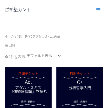
内
容
哲学塾カント
を
ス
キ
ッ
ホーム
/ “長田怜”にタグ付けされた商品
プ
長田怜
全2件を表示