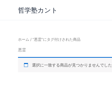
内
哲学塾カント
容
を
ス
キ
ッ
ホーム
/ “悪霊”にタグ付けされた商品
プ
悪霊
選択に一致する商品が見つかりませんでした