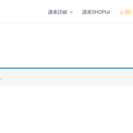
講座詳細
講座SHOP
お買
。