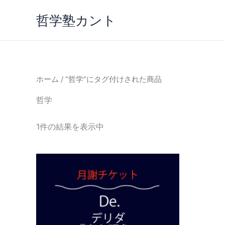
内
哲学塾カント
容
を
ス
キ
ッ
ホーム
/ “哲学”にタグ付けされた商品
プ
哲学
1件の結果を表示中