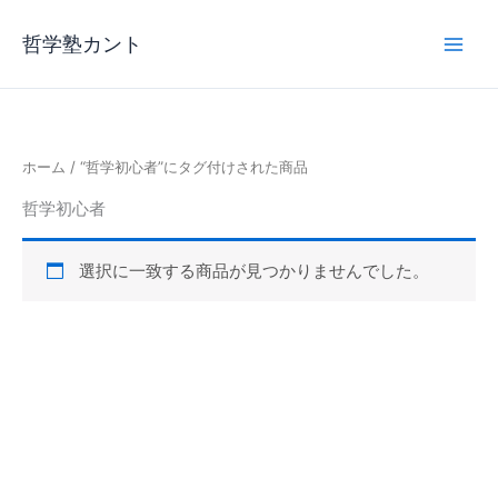
内
容
哲学塾カント
を
ス
キ
ッ
ホーム
/ “哲学初心者”にタグ付けされた商品
プ
哲学初心者
選択に一致する商品が見つかりませんでした。