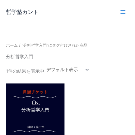
内
容
哲学塾カント
を
ス
キ
ッ
ホーム
/ “分析哲学入門”にタグ付けされた商品
プ
分析哲学入門
1件の結果を表示中