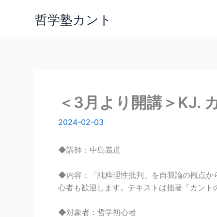
内
哲学塾カント
容
を
ス
キ
ッ
プ
＜3月より開講＞KJ.
2024-02-03
◆講師：中島義道
◆内容：「純粋理性批判」を自我論の観点か
心者も歓迎します。テキストは拙著「カントの
◆対象者：哲学初心者