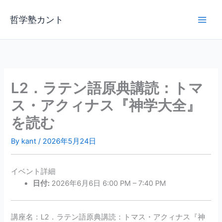
内
容
哲学塾カント
を
ス
キ
ッ
プ
L2．ラテン語原典講読：トマ
ス・アクィナス『神学大全』
を読む
By
kant
/
2026年5月24日
イベント詳細
日付:
2026年6月6日 6:00 PM
–
7:40 PM
講座名：L2．ラテン語原典講読：トマス・アクィナス『神