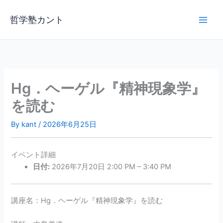
内
容
哲学塾カント
を
ス
キ
ッ
プ
Hg．ヘーゲル『精神現象学』
を読む
By
kant
/
2026年6月25日
イベント詳細
日付:
2026年7月20日 2:00 PM
–
3:40 PM
講座名：Hg．ヘーゲル『精神現象学』を読む