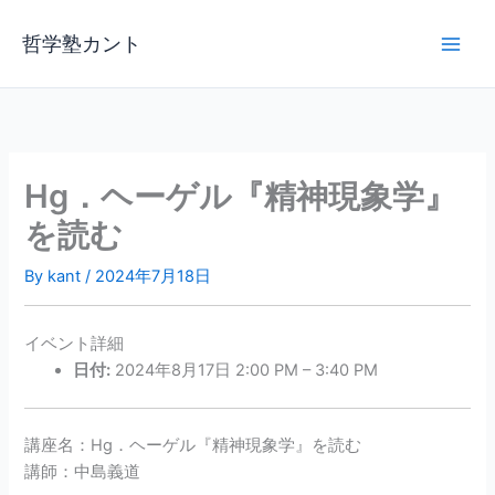
内
容
哲学塾カント
を
ス
キ
ッ
プ
Hg．ヘーゲル『精神現象学』
を読む
By
kant
/
2024年7月18日
イベント詳細
日付:
2024年8月17日 2:00 PM
–
3:40 PM
講座名：Hg．ヘーゲル『精神現象学』を読む
講師：中島義道