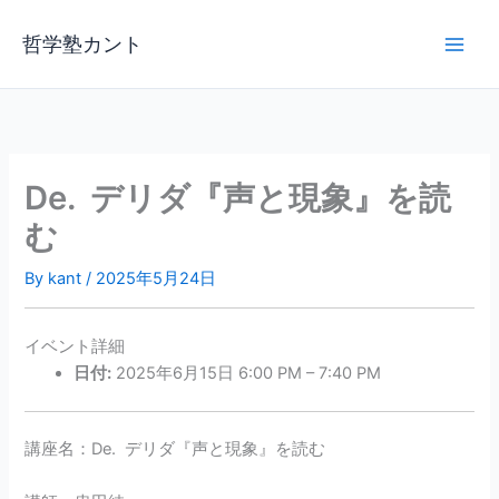
内
容
哲学塾カント
を
ス
キ
ッ
プ
De. デリダ『声と現象』を読
む
By
kant
/
2025年5月24日
イベント詳細
日付:
2025年6月15日 6:00 PM
–
7:40 PM
講座名：De. デリダ『声と現象』を読む